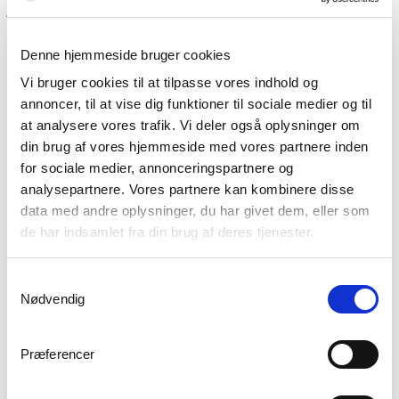
jobb@trollecare.no. Du kan også laste opp søknaden og CV-en din
direkte fra denne siden.
Denne hjemmeside bruger cookies
Uansett hvordan du velger å kontakte oss, kan du stole på at vi
svarer deg raskt.
Vi bruger cookies til at tilpasse vores indhold og
annoncer, til at vise dig funktioner til sociale medier og til
Ledige stillinger
at analysere vores trafik. Vi deler også oplysninger om
din brug af vores hjemmeside med vores partnere inden
Personlig assistent for våre kunder i Oslo og omegn
for sociale medier, annonceringspartnere og
Drømmer du om en meningsfylt jobb der relasjoner står i fokus – og
analysepartnere. Vores partnere kan kombinere disse
der du setter den enkelte i sentrum? Ser du på deg selv som
kvalitetsbevisst, serviceinnstilt, omsorgsfull og engasjert?
data med andre oplysninger, du har givet dem, eller som
de har indsamlet fra din brug af deres tjenester.
Les mer her
Vi søker etter timelønnede sykepleiere i Oslo og omegn
Samtykkevalg
Nødvendig
Drømmer du om en meningsfull jobb hvor relasjoner står i fokus –
og hvor du faktisk får muligheten til å fokusere på det enkelte
mennesket?
Da kan jobben som sykepleier hos Trolle Care være noe for deg?
Præferencer
Les mer her