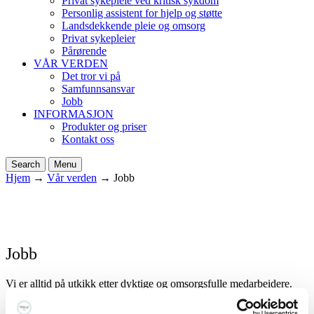
Privat sykepleie ved kritisk sykdom
Personlig assistent for hjelp og støtte
Landsdekkende pleie og omsorg
Privat sykepleier
Pårørende
VÅR VERDEN
Det tror vi på
Samfunnsansvar
Jobb
INFORMASJON
Produkter og priser
Kontakt oss
Search
Menu
Hjem
→
Vår verden
→
Jobb
Jobb
Vi er alltid på utkikk etter dyktige og omsorgsfulle medarbeidere.
Har du lyst til å jobbe sammen med oss? Da kan du ringe oss på +47
400 12 034 eller sende en uoppfordret søknad til