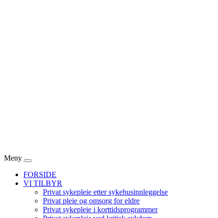
Meny
FORSIDE
VI TILBYR
Privat sykepleie etter sykehusinnleggelse
Privat pleie og omsorg for eldre
Privat sykepleie i korttidsprogrammer