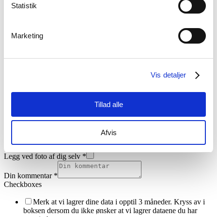
Statistik
Marketing
Last opp søknad
Name
*
Først
Vis detaljer
Siste
Telefonnummer
E-postadresse
*
Tillad alle
Legg ved søknad som Word- eller PDF-dokument
*
Legg ved CV som Word- eller PDF-dokument
*
Afvis
Legg ved foto af dig selv
*
Din kommentar
*
Checkboxes
Merk at vi lagrer dine data i opptil 3 måneder. Kryss av i
boksen dersom du ikke ønsker at vi lagrer dataene du har