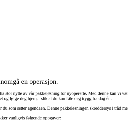
nnomgå en operasjon.
u ha stor nytte av vår pakkeløsning for nyopererte. Med denne kan vi væ
t og følge deg hjem,– slik at du kan føle deg trygg fra dag én.
et er du som setter agendaen. Denne pakkeløsningen skreddersys i tråd me
ker vanligvis følgende oppgaver: