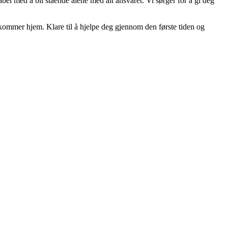
abel med å bli stående alene med alt ansvaret. Vi sørger for å gi deg
kommer hjem. Klare til å hjelpe deg gjennom den første tiden og