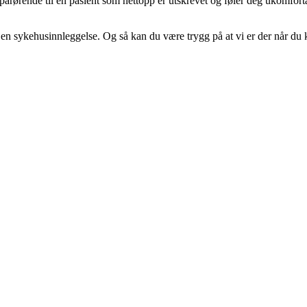
du pårørende til en pasient som nettopp er utskrevet og føler deg ukomfort
en sykehusinnleggelse. Og så kan du være trygg på at vi er der når du 