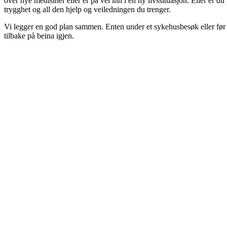
over nye medisiner eller er på vei inn i en ny livssituasjon. Eller er 
trygghet og all den hjelp og veiledningen du trenger.
Vi legger en god plan sammen. Enten under et sykehusbesøk eller før 
tilbake på beina igjen.