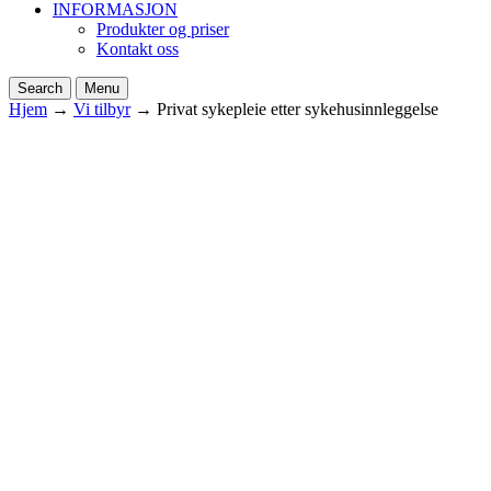
INFORMASJON
Produkter og priser
Kontakt oss
Search
Menu
Hjem
→
Vi tilbyr
→
Privat sykepleie etter sykehusinnleggelse