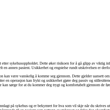
t etter sykehusoppholdet. Dette øker risikoen for å gå glipp av viktig 
ldelt en annen pasient. Usikkerhet og engstelse rundt utskrivelsen er derfo
jon kan være vanskelig å komme seg gjennom. Dette gjelder uansett om 
ter en operasjon kan frykt og usikkerhet gjøre deg passiv og stillesit
 De kan sørge for at du kommer deg trygt og komfortabelt gjennom de fø
 innlagt på sykehus og er bekymret for hva som vil skje når du skrives u