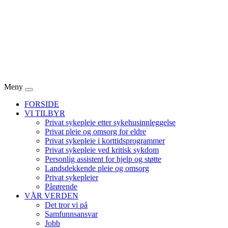
Meny
FORSIDE
VI TILBYR
Privat sykepleie etter sykehusinnleggelse
Privat pleie og omsorg for eldre
Privat sykepleie i korttidsprogrammer
Privat sykepleie ved kritisk sykdom
Personlig assistent for hjelp og støtte
Landsdekkende pleie og omsorg
Privat sykepleier
Pårørende
VÅR VERDEN
Det tror vi på
Samfunnsansvar
Jobb