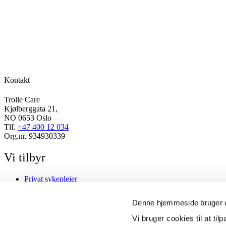
Kontakt
Trolle Care
Kjølberggata 21,
NO 0653 Oslo
Tlf.
+47 400 12 034
Org.nr. 934930339
Vi tilbyr
Privat sykepleier
Personlig assistent
Pårørende
Denne hjemmeside bruger 
Følg oss
Vi bruger cookies til at til