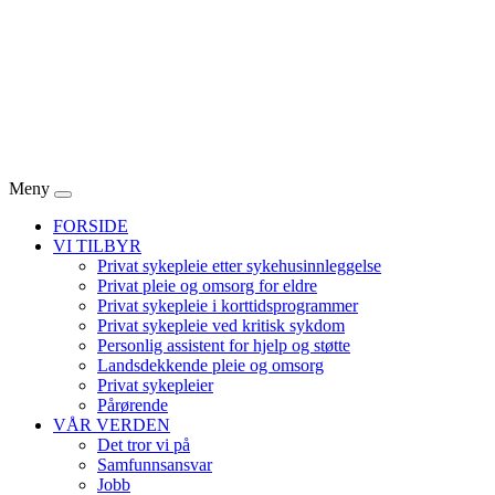
Meny
FORSIDE
VI TILBYR
Privat sykepleie etter sykehusinnleggelse
Privat pleie og omsorg for eldre
Privat sykepleie i korttidsprogrammer
Privat sykepleie ved kritisk sykdom
Personlig assistent for hjelp og støtte
Landsdekkende pleie og omsorg
Privat sykepleier
Pårørende
VÅR VERDEN
Det tror vi på
Samfunnsansvar
Jobb