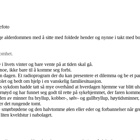
efoto
inge alderdommen med å sitte med foldede hender og nynne i takt med b
somhet.
i livets vinter og bare vente på at tiden skal gå.
 noe, ikke bare til å komme seg forbi.
dagen. Et radioprogram der du kan presentere et dilemma og be et panel a
t og bedt om hjelp i en vanskelig familiesituasjon.
 sykdom hadde tatt så mye overhånd at hverdagen hjemme var blitt uhån
ornøyd og har funnet seg godt til rette på sykehjemmet, der faren komme
den av minner fra bryllup, kobber-, sølv- og gullbryllup, høytidsminner,
er det rungende tomt.
te smørbrødene og den halvtomme ølen eller eder og forbannelser når gres
liten kveldstur i nabolaget.