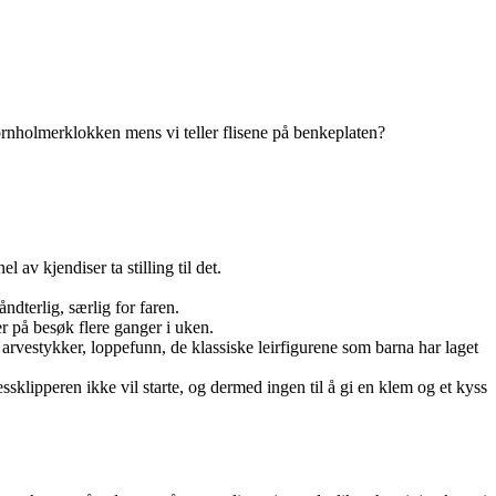
ornholmerklokken mens vi teller flisene på benkeplaten?
v kjendiser ta stilling til det.
dterlig, særlig for faren.
r på besøk flere ganger i uken.
 arvestykker, loppefunn, de klassiske leirfigurene som barna har laget
sklipperen ikke vil starte, og dermed ingen til å gi en klem og et kyss