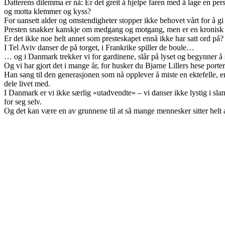
Datterens dilemma er nå: Er det greit å hjelpe faren med å lage en per
og motta klemmer og kyss?
For uansett alder og omstendigheter stopper ikke behovet vårt for å gi
Presten snakker kanskje om medgang og motgang, men er en kronisk 
Er det ikke noe helt annet som presteskapet ennå ikke har satt ord på?
I Tel Aviv danser de på torget, i Frankrike spiller de boule…
… og i Danmark trekker vi for gardinene, slår på lyset og begynner å
Og vi har gjort det i mange år, for husker du Bjarne Lillers hese po
Han sang til den generasjonen som nå opplever å miste en ektefelle, 
dele livet med.
I Danmark er vi ikke særlig «utadvendte» – vi danser ikke lystig i sla
for seg selv.
Og det kan være en av grunnene til at så mange mennesker sitter helt ale