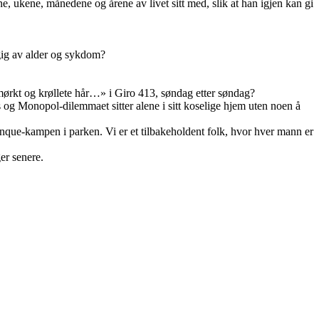
e, ukene, månedene og årene av livet sitt med, slik at han igjen kan gi
ngig av alder og sykdom?
mørkt og krøllete hår…» i Giro 413, søndag etter søndag?
og Monopol-dilemmaet sitter alene i sitt koselige hjem uten noen å
tanque-kampen i parken. Vi er et tilbakeholdent folk, hvor hver mann er
ger senere.