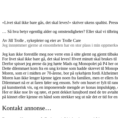
«Livet skal ikke bare gås, det skal leves!» skriver ukens spaltist. Press
… Så hva betyr egentlig alder og omstendigheter? Eller skal vi tilbr
Av Jill Trolle
, sykepleier og eier av Trolle Care
Jeg innrømmer gjerne at ensomheten har en stor plass i min oppmerk
Jeg kan ikke forestille meg noe verre enn å sitte glemt og gjemt tilbake 
For livet skal ikke bare gå, det skal leves! Hvert minutt skal brukes til
Derfor spisset jeg ørene da jeg hørte Mads og Monopolet på P4 her om 
Dette dilemmaet kom fra en ung kvinne som hadde skrevet til Monopole
Moren, som er i midten av 70-årene, bor på sykehjem fordi Alzheimers
Moren kan ikke lenger kjenne igjen noen fra familien, men er ellers f
Dilemmaet nå er at faren føler seg ensom. Selv om huset er fylt til ran
på kunstnerisk vis, og en imponerende mengde av konas impulskjøp, 
Her er ikke noe liv og røre, et pent dekket lunsjbord med de tre avtal
på kinnet eller kjenne en hånd som strekker seg ut når det er tid for en 
Kontakt annonse…