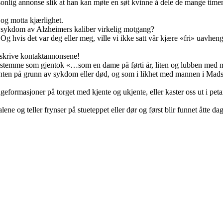
sonlig annonse slik at han kan møte en søt kvinne å dele de mange timen
 og motta kjærlighet.
sykdom av Alzheimers kaliber virkelig motgang?
 Og hvis det var deg eller meg, ville vi ikke satt vår kjære «fri» uavhe
 skrive kontaktannonsene!
rterstemme som gjentok «…som en dame på førti år, liten og lubben med 
enten på grunn av sykdom eller død, og som i likhet med mannen i Mads 
ngeformasjoner på torget med kjente og ukjente, eller kaster oss ut i pe
ne og teller frynser på stueteppet eller dør og først blir funnet åtte da