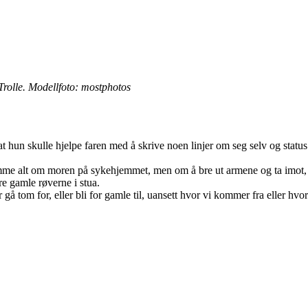
l Trolle. Modellfoto: mostphotos
at hun skulle hjelpe faren med å skrive noen linjer om seg selv og statu
mme alt om moren på sykehjemmet, men om å bre ut armene og ta imot, sl
re gamle røverne i stua.
 gå tom for, eller bli for gamle til, uansett hvor vi kommer fra eller hvo