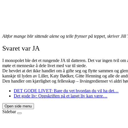
Altfor mange blir sittende alene og telle frynser på teppet, skriver Jil
Svaret var JA
I monopolet ble det et rungende JA til datteren. Det var ingen tvil om 
møte et menneske å dele livet med var til stede.
De hevdet at det ikke handlet om å gifte seg og flytte sammen og gle
kanskje til lyden av Liller, Katy Bødker, Gitte Henning og alle de and
Den handler om kjærlighet og fellesskap – livsingredienser vi aldri bør
DET GODE LIVET: Bare du vet hvordan du vil ha det…
Det gode liv: Oppskriften på et langt liv kan være…
Open side menu
Sidebar